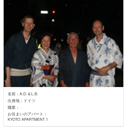
名前：A.D.＆L.B.
出身地：ドイツ
職業：
お住まいのアパート：
KYOTO APARTMENT 1