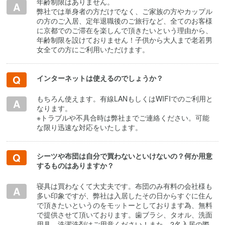
年齢制限はありません。
弊社では単身者の方だけでなく、ご家族の方やカップル
の方のご入居、定年退職後のご旅行など、全てのお客様
に京都でのご滞在を楽しんで頂きたいという理由から、
年齢制限を設けておりません！子供から大人まで老若男
女全ての方にご利用いただけます。
インターネットは使えるのでしょうか？
もちろん使えます。有線LANもしくはWIFIでのご利用と
なります。
※トラブルや不具合時は弊社までご連絡ください。可能
な限り迅速な対応をいたします。
シーツや布団は自分で買わないといけないの？何か用意
するものはありますか？
寝具は買わなくて大丈夫です。布団のみ有料の会社様も
多い印象ですが、弊社は入居したその日からすぐに住ん
で頂きたいというのをモットーとしております為、無料
で提供させて頂いております。歯ブラシ、タオル、洗面
用具、洗濯洗剤はご用意ください！また、2名入居の際