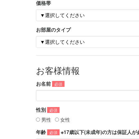
価格帯
お部屋のタイプ
お客様情報
お名前
必須
性別
必須
男性
女性
年齢
※17歳以下(未成年)の方は保証人
必須