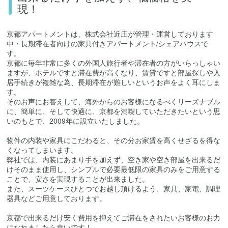
現！
京都アパートメントは、株式会社近庄が管理・運営しております
中・長期滞在者向けの家具付きアパートメント/シェアハウスで
す。
京都に毎年非常に多くの外国人旅行者や滞在者の方がいらっしゃい
ますが、ホテルですと滞在費が高くなり、賃貸ですと部屋探しや入
居手続きが複雑な為、長期滞在が難しいというお声をよく耳にしま
す。
そのお声にお答えして、海外からのお客様になるべくリーズナブル
に、簡単に、そして快適に、京都を満喫していただきたいという思
いのもとで、2009年に設立いたしました。
物件の内装や家具にこだわると、その分お家賃を高くせざるを得な
くなってしまいます。
弊社では、内装にあまり手を加えず、空き家や空き部屋を出来るだ
けそのまま使用し、シンプルで必要最低限の家具のみをご用意する
ことで、安さを実現することが出来ました。
また、スーツケースひとつでお越し頂けるよう、家具、家電、調理
器具などご用意しております。
京都で出来るだけ安く費用を抑えてご滞在をされたいお客様のお力
になれましたら幸いです！