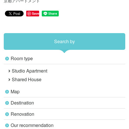
京都アパートメント
Save
Search by
Room type
Studio Apartment
Shared House
Map
Destination
Renovation
Our recommendation