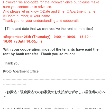
However, we apologize for the inconvenience but please make
sure you contact us in advance.
And please let us know ①Date and time, ②Apartment name,
③Room number, ④Your name.
Thank you for your understanding and cooperation!
【Time and date that we can receive the rent at the office】
●September 25th (Thursday
) 9:00 ～ 10:00、 15:30 ～
16:00（※Until 16:00pm
）
With your cooperation, most of the tenants have paid the
rent by bank transfer. Thank you so much!
Thank you.
Kyoto Apartment Office
------------------------------------------------------------------------------------
-------------------
～お振込・現金振込でのお家賃のお支払がむずかしい居住者の方へ
～